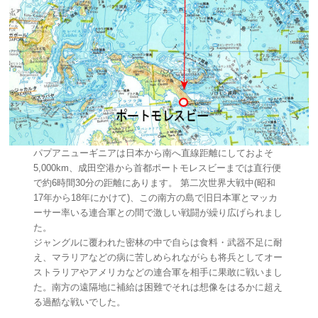
パプアニューギニアは日本から南へ直線距離にしておよそ
5,000km、成田空港から首都ポートモレスビーまでは直行便
で約6時間30分の距離にあります。 第二次世界大戦中(昭和
17年から18年にかけて)、この南方の島で旧日本軍とマッカ
ーサー率いる連合軍との間で激しい戦闘が繰り広げられまし
た。
ジャングルに覆われた密林の中で自らは食料・武器不足に耐
え、マラリアなどの病に苦しめられながらも将兵としてオー
ストラリアやアメリカなどの連合軍を相手に果敢に戦いまし
た。南方の遠隔地に補給は困難でそれは想像をはるかに超え
る過酷な戦いでした。