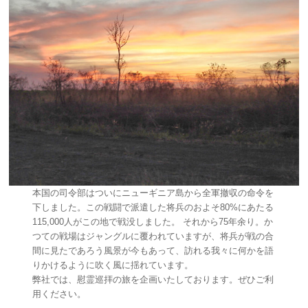
本国の司令部はついにニューギニア島から全軍撤収の命令を
下しました。この戦闘で派遣した将兵のおよそ80%にあたる
115,000人がこの地で戦没しました。 それから75年余り。か
つての戦場はジャングルに覆われていますが、将兵が戦の合
間に見たであろう風景が今もあって、訪れる我々に何かを語
りかけるように吹く風に揺れています。
弊社では、慰霊巡拝の旅を企画いたしております。ぜひご利
用ください。