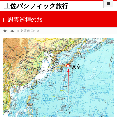
土佐パシフィック旅行
慰霊巡拝の旅
HOME
»
慰霊巡拝の旅